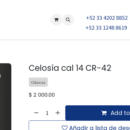
+52 33 4202 8852
NC
Mobiliario
Celosias
Productos
Racks para camione
+52 33 1248 8619
Celosía cal 14 CR-42
Clásicos
$
2 000.00
Add to
Añadir a lista de de