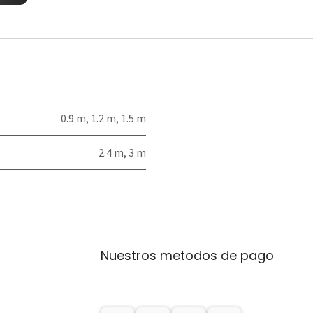
0.9 m
,
1.2 m
,
1.5 m
2.4 m
,
3 m
Nuestros metodos de pago