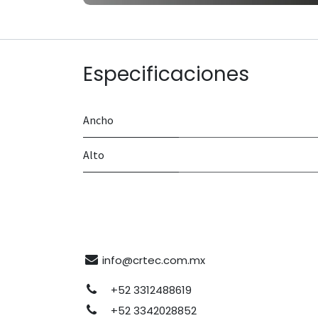
Especificaciones
Ancho
Alto
info@crtec.com.mx
+52 3312488619
+52 3342028852